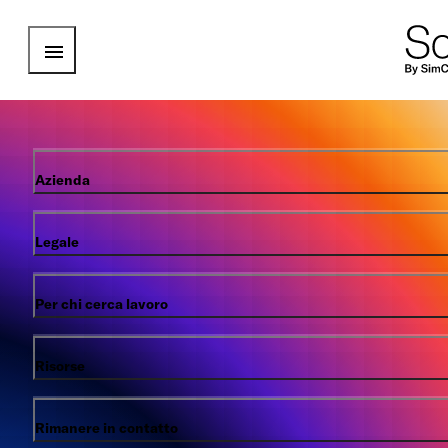
Open Menu
Azienda
Legale
Per chi cerca lavoro
Risorse
Rimanere in contatto