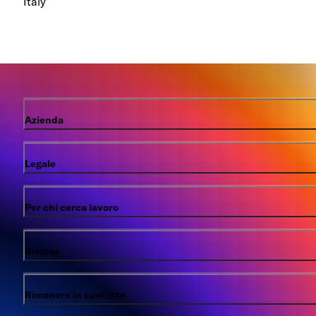
Italy
Azienda
Legale
Per chi cerca lavoro
Risorse
Rimanere in contatto