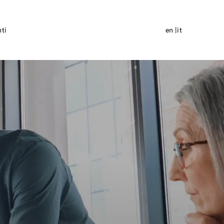
nti
en
it