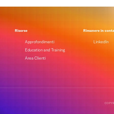
Risorse
Rimanere in cont
Approfondimenti
LinkedIn
Education and Training
Area Clienti
COPYR